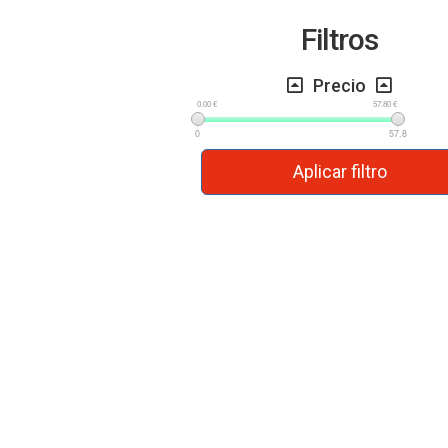
Filtros
Precio
0.00 €
57.80 €
0
57.8