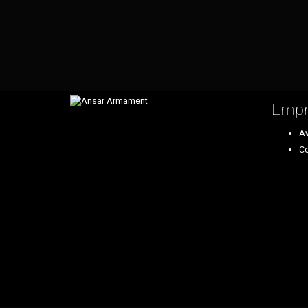
Empr
Av
Co