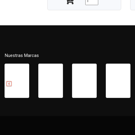
Nuestras Marcas