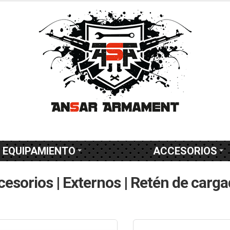
EQUIPAMIENTO
ACCESORIOS
esorios | Externos | Retén de carg