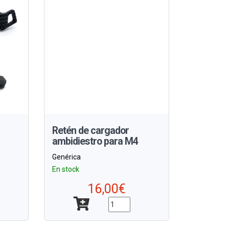
Retén de cargador
ambidiestro para M4
(Rojo)
Genérica
En stock
16,00€